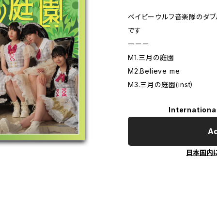
ベイビーウルフ音楽隊のダブルA
です
ーーー
M1.三月の庭園
M2.Believe me
M3.三月の庭園(inst）
Internationa
Ad
日本国内