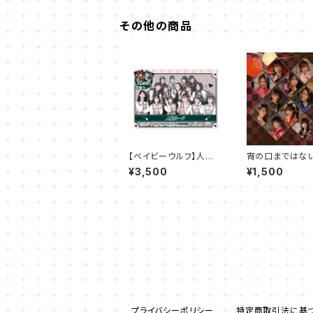
その他の商品
【ベイビーウルフ】人狼
宵の口まではな
カード
んめ/CD
¥3,500
¥1,500
プライバシーポリシー
特定商取引法に基