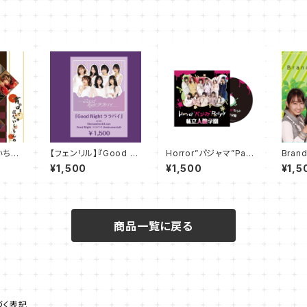
いちも
【フェンリル】『Good Ni
Horror”パジャマ”Part
Brand
ght ララバイ』ＣＤ
y/CD
CD
¥1,500
¥1,500
¥1,5
商品一覧に戻る
づく表記