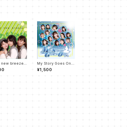
 new breeze/
My Story Goes On/
CD
00
¥1,500