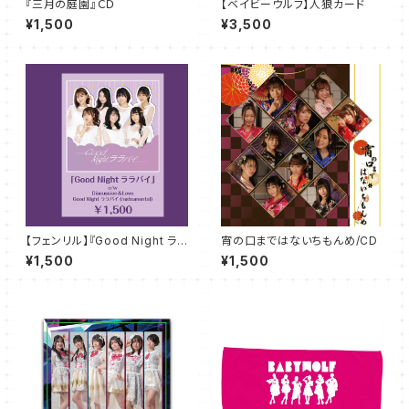
『三月の庭園』ＣＤ
【ベイビーウルフ】人狼カード
¥1,500
¥3,500
【フェンリル】『Good Night ララ
宵の口まではないちもんめ/CD
バイ』ＣＤ
¥1,500
¥1,500