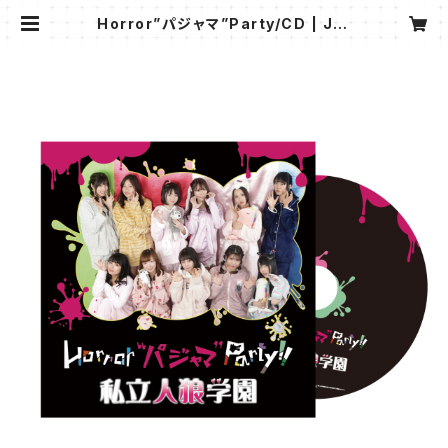
Horror”パジャマ”Party/CD | Jth
reearrows