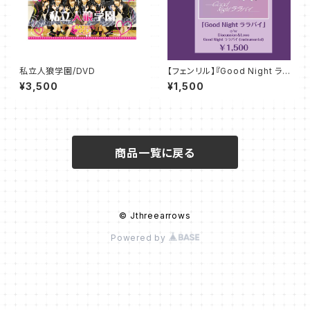
私立人狼学園/DVD
【フェンリル】『Good Night ララ
バイ』ＣＤ
¥3,500
¥1,500
商品一覧に戻る
© Jthreearrows
Powered by